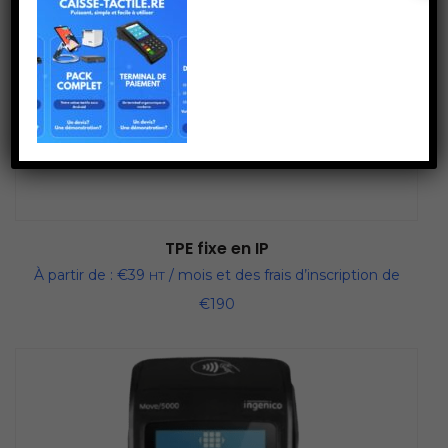
TPE fixe en IP
À partir de :
€
39
/ mois et des frais d’inscription de
HT
€
190