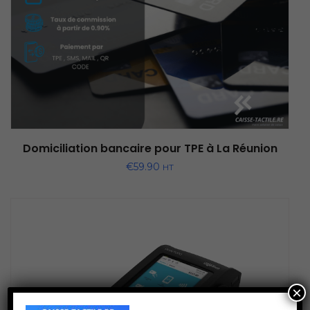
Domiciliation bancaire pour TPE à La Réunion
€
59.90
HT
×