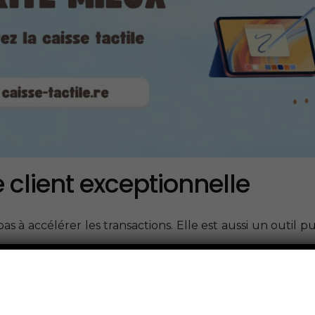
 client exceptionnelle
as à accélérer les transactions. Elle est aussi un outil p
rer leur expérience d’achat. En effet, elle vous per
lient.
nalisées en fonction des achats précédents d’un client.