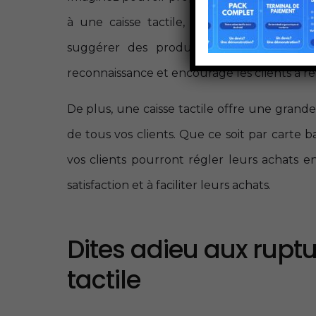
à une caisse tactile, vous pouvez facilem
suggérer des produits complémentaires
reconnaissance et encourage les clients à re
De plus, une caisse tactile offre une gran
de tous vos clients. Que ce soit par carte 
vos clients pourront régler leurs achats en 
satisfaction et à faciliter leurs achats.
Dites adieu aux rupt
tactile