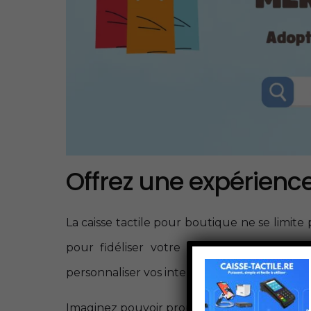
Offrez une expérience
La caisse tactile pour boutique ne se limite p
pour fidéliser votre clientèle et amélio
personnaliser vos interactions avec chaque c
Imaginez pouvoir proposer des offres person