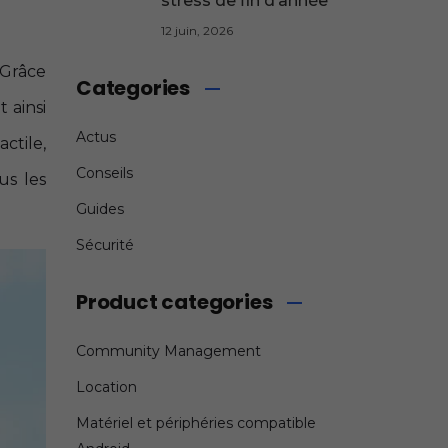
stress de fin d’année
12 juin, 2026
 Grâce
Categories
 ainsi
Actus
ctile,
Conseils
us les
Guides
Sécurité
Product categories
Community Management
Location
Matériel et périphéries compatible