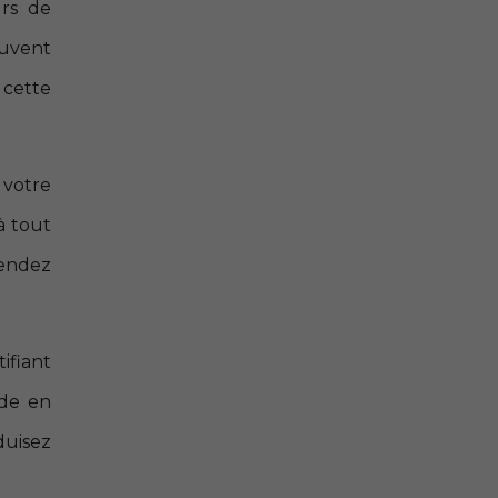
urs de
euvent
 cette
 votre
à tout
rendez
ifiant
nde en
duisez