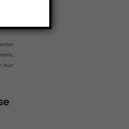
et lui
nt de
tentes
obile,
r leur
se