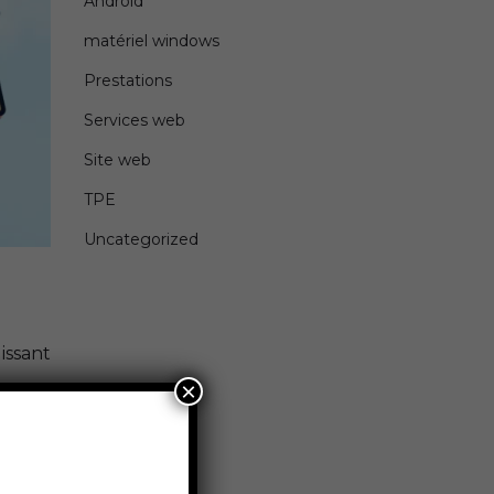
Android
matériel windows
Prestations
Services web
Site web
TPE
Uncategorized
uissant
×
met de
 Grâce