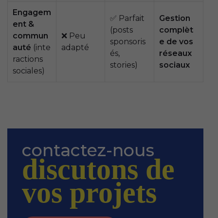
Engagem
✅ Parfait
Gestion
ent &
(posts
complèt
commun
❌ Peu
sponsoris
e de vos
auté
(inte
adapté
és,
réseaux
ractions
stories)
sociaux
sociales)
contactez-nous
discutons de
vos projets