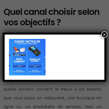
Quel canal choisir selon
vos objectifs ?
×
Choisir entre Google Ads et Facebook Ads dépend
avant tout de vos objectifs marketing. Voulez-
vous des ventes rapides, une meilleure visibilité
locale, ou simplement faire connaître votre
marque ? Chaque plateforme a ses forces et ses
faiblesses. Dans ce comparatif, nous analysons
quelle solution convient le mieux à vos besoins,
que vous soyez un restaurant, une boutique en
ligne ou un prestataire de services. Voici un