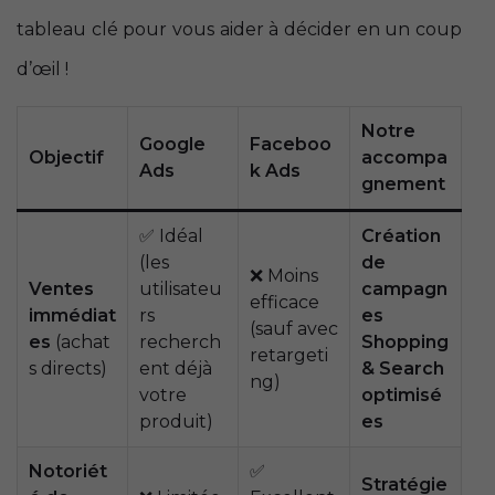
tableau clé pour vous aider à décider en un coup
d’œil !
Notre
Google
Faceboo
Objectif
accompa
Ads
k Ads
gnement
✅ Idéal
Création
(les
de
❌ Moins
Ventes
utilisateu
campagn
efficace
immédiat
rs
es
(sauf avec
es
(achat
recherch
Shopping
retargeti
s directs)
ent déjà
& Search
ng)
votre
optimisé
produit)
es
Notoriét
✅
Stratégie