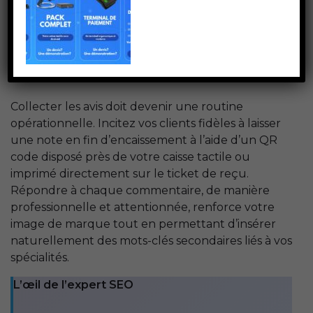
positionnement. Plus votre établissement
accumule de retours d’expérience positifs, plus
Google le jugera digne de confiance et le mettra
en avant.
Collecter les avis doit devenir une routine
opérationnelle. Incitez vos clients fidèles à laisser
une note en fin d’encaissement à l’aide d’un QR
code disposé près de votre caisse tactile ou
imprimé directement sur le ticket de reçu.
Répondre à chaque commentaire, de manière
professionnelle et attentionnée, renforce votre
image de marque tout en permettant d’insérer
naturellement des mots-clés secondaires liés à vos
spécialités.
L’œil de l’expert SEO