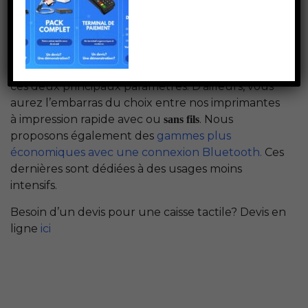
clientèle, l’équipe de la boutique ne lésine pas sur
la qualité des appareils. En effet, une imprimante
à ticket de caisse se doit de répondre à des
critères de rapidité et de fiabilité. Nos imprimantes
thermiques sont ainsi sélectionnées sur la base de
ces deux principaux paramètres. D’ailleurs, vous
aurez l’embarras du choix entre nos imprimantes
à impression rapide avec ou
. Nous
sans fils
proposons également des
gammes plus
économiques avec une connexion Bluetooth.
Ces
dernières sont dédiées à des usages moins
intensifs.
Besoin d’un devis pour une caisse tactile? Devis en
ligne
ici