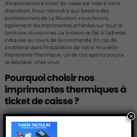
d’imprimantes à ticket de caisse est mise à votre
disposition. Pour répondre aux besoins des
professionnels de La Réunion, nous livrons
également les imprimantes achetées sur tout le
territoire réunionnais. La livraison se fait à l’adresse
indiquée au cours de la commande. En cas de
problème dans l’installation de votre nouvelle
imprimante thermique, un de nos agents pourra
se déplacer chez vous.
Pourquoi choisir nos
imprimantes thermiques à
ticket de caisse ?
×
Pour tout utilisateur
Caisse tactile Réunion est
,
l’expert les plus à même d’accompagner les
commerçants du
. Ainsi, pour satisfaire la
974