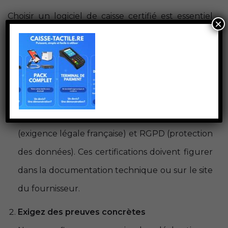
Choisir un logiciel de caisse certifié est essentiel
×
pour la sécurité et la conformité de votre
commerce. Voici comment s’assurer de sa validité :
Vérifiez les labels obligatoires
Un logiciel de caisse certifié doit
impérativement mentionner les normes
NF525
(exigence légale française) et RGPD (protection
des données). Ces certifications doivent figurer
dans la documentation technique ou sur le site
du fournisseur.
Exigez des preuves concrètes