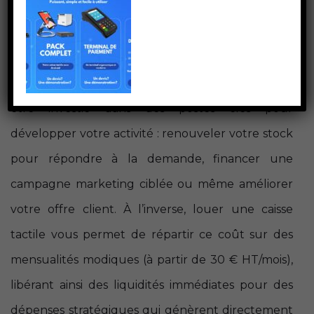
En optant pour l’achat d’une caisse tactile, vous
immobilisez une part importante de votre
trésorerie dans un seul équipement. Cette
somme, si elle était préservée, pourrait pourtant
être investie dans des postes clés pour
développer votre activité : renouveler votre stock
pour répondre à la demande, financer une
campagne marketing ciblée ou même améliorer
votre offre client. À l’inverse, louer une caisse
tactile vous permet de répartir ce coût sur des
mensualités modiques (à partir de 30 € HT/mois),
libérant ainsi des liquidités immédiates pour des
dépenses stratégiques qui génèrent directement